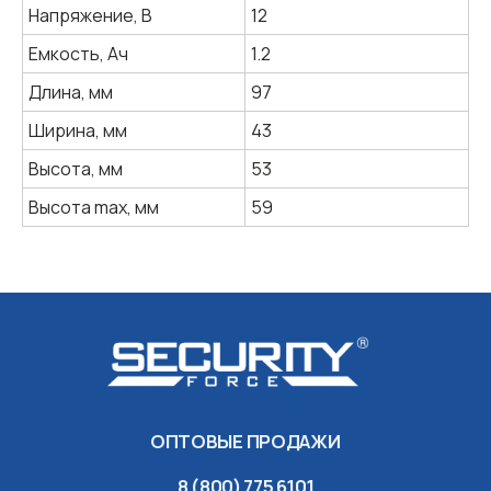
Напряжение, В
12
ОПТОВЫЕ ПРОДАЖИ
Емкость, Ач
1.2
8 (800) 775 6101
Длина, мм
97
sales@energon.ru
sales@energon.ru
Ширина, мм
43
О бренде SecurityForce
Высота, мм
53
Политика обработки
Высота max, мм
59
персональных данных
дизайн и разработка
© 1998-2026 ЭНЕРГОН